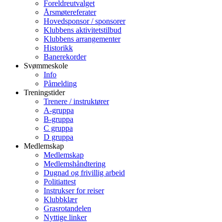
Foreldreutvalget
Årsmøtereferater
Hovedsponsor / sponsorer
Klubbens aktivitetstilbud
Klubbens arrangementer
Historikk
Banerekorder
Svømmeskole
Info
Påmelding
Treningstider
Trenere / instruktører
A-gruppa
B-gruppa
C gruppa
D gruppa
Medlemskap
Medlemskap
Medlemshåndtering
Dugnad og frivillig arbeid
Politiattest
Instrukser for reiser
Klubbklær
Grasrotandelen
Nyttige linker