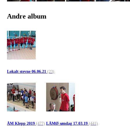
Andre album
Lokalt stevne 06.06.21
(23)
ÅM Klepp 2019
(477)
LÅMØ søndag 17.03.19
(441)