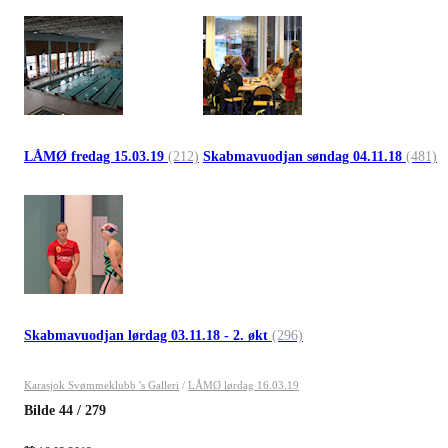
LÅMØ fredag 15.03.19
(212)
Skabmavuodjan søndag 04.11.18
(481)
Skabmavuodjan lørdag 03.11.18 - 2. økt
(296)
Karasjok Svømmeklubb 's Galleri
/
LÅMØ lørdag 16.03.19
Bilde
44
/
279