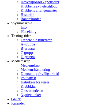
Hovedsponsor / sponsorer
Klubbens aktivitetstilbud
Klubbens arrangementer
Historikk
Banerekorder
Svømmeskole
Info
Påmelding
Treningstider
Trenere / instruktører
A-gruppa
B-gruppa
C gruppa
D gruppa
Medlemskap
Medlemskap
Medlemshåndtering
Dugnad og frivillig arbeid
Politiattest
Instrukser for reiser
Klubbklær
Grasrotandelen
Nyttige linker
Galleri
Kalender