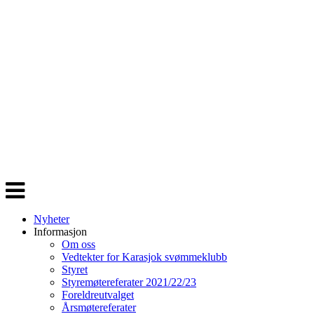
Veksle
navigasjon
Nyheter
Informasjon
Om oss
Vedtekter for Karasjok svømmeklubb
Styret
Styremøtereferater 2021/22/23
Foreldreutvalget
Årsmøtereferater