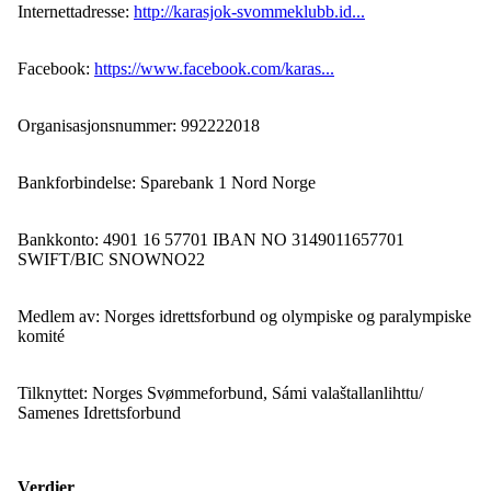
Internettadresse:
http://karasjok-svommeklubb.id...
Facebook:
https://www.facebook.com/karas...
Organisasjonsnummer: 992222018
Bankforbindelse: Sparebank 1 Nord Norge
Bankkonto: 4901 16 57701 IBAN NO 3149011657701
SWIFT/BIC SNOWNO22
Medlem av: Norges idrettsforbund og olympiske og paralympiske
komité
Tilknyttet: Norges Svømmeforbund, Sámi valaštallanlihttu/
Samenes Idrettsforbund
Verdier