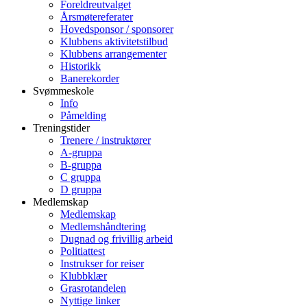
Foreldreutvalget
Årsmøtereferater
Hovedsponsor / sponsorer
Klubbens aktivitetstilbud
Klubbens arrangementer
Historikk
Banerekorder
Svømmeskole
Info
Påmelding
Treningstider
Trenere / instruktører
A-gruppa
B-gruppa
C gruppa
D gruppa
Medlemskap
Medlemskap
Medlemshåndtering
Dugnad og frivillig arbeid
Politiattest
Instrukser for reiser
Klubbklær
Grasrotandelen
Nyttige linker