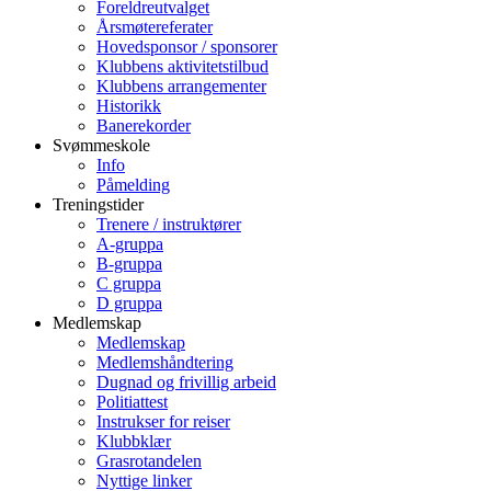
Foreldreutvalget
Årsmøtereferater
Hovedsponsor / sponsorer
Klubbens aktivitetstilbud
Klubbens arrangementer
Historikk
Banerekorder
Svømmeskole
Info
Påmelding
Treningstider
Trenere / instruktører
A-gruppa
B-gruppa
C gruppa
D gruppa
Medlemskap
Medlemskap
Medlemshåndtering
Dugnad og frivillig arbeid
Politiattest
Instrukser for reiser
Klubbklær
Grasrotandelen
Nyttige linker