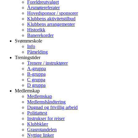
Foreldreutvalget
Årsmøtereferater
Hovedsponsor / sponsorer
Klubbens aktivitetstilbud
Klubbens arrangementer
Historikk
Banerekorder
Svømmeskole
Info
Påmelding
Treningstider
Trenere / instruktører
A-gruppa
B-gruppa
C gruppa
D gruppa
Medlemskap
Medlemskap
Medlemshåndtering
Dugnad og frivillig arbeid
Politiattest
Instrukser for reiser
Klubbklær
Grasrotandelen
Nyttige linker