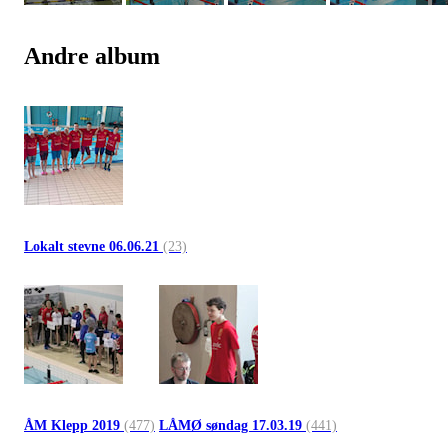
Andre album
Lokalt stevne 06.06.21
(23)
ÅM Klepp 2019
(477)
LÅMØ søndag 17.03.19
(441)