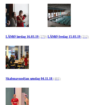
LÅMØ lørdag 16.03.19
(279)
LÅMØ fredag 15.03.19
(212)
Skabmavuodjan søndag 04.11.18
(481)