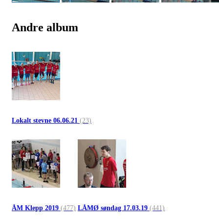
Andre album
Lokalt stevne 06.06.21
(23)
ÅM Klepp 2019
(477)
LÅMØ søndag 17.03.19
(441)