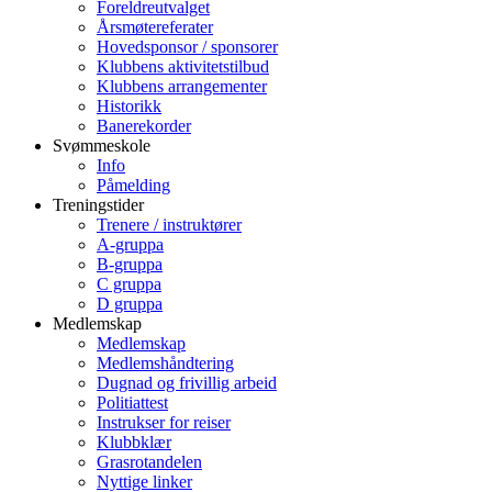
Foreldreutvalget
Årsmøtereferater
Hovedsponsor / sponsorer
Klubbens aktivitetstilbud
Klubbens arrangementer
Historikk
Banerekorder
Svømmeskole
Info
Påmelding
Treningstider
Trenere / instruktører
A-gruppa
B-gruppa
C gruppa
D gruppa
Medlemskap
Medlemskap
Medlemshåndtering
Dugnad og frivillig arbeid
Politiattest
Instrukser for reiser
Klubbklær
Grasrotandelen
Nyttige linker