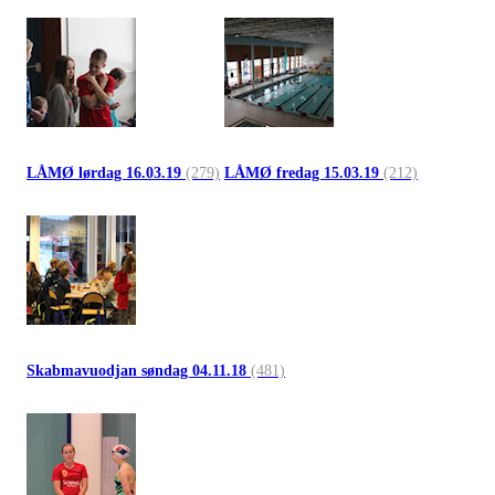
LÅMØ lørdag 16.03.19
(279)
LÅMØ fredag 15.03.19
(212)
Skabmavuodjan søndag 04.11.18
(481)