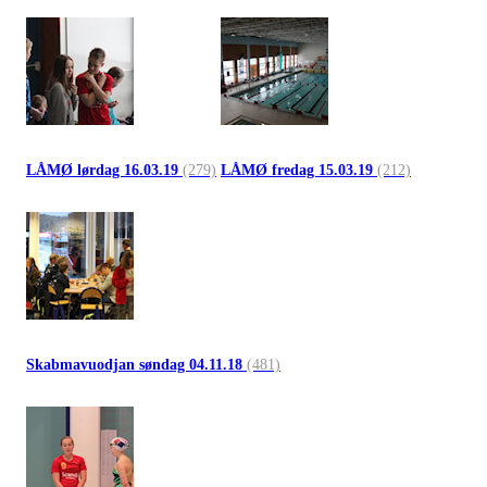
LÅMØ lørdag 16.03.19
(279)
LÅMØ fredag 15.03.19
(212)
Skabmavuodjan søndag 04.11.18
(481)