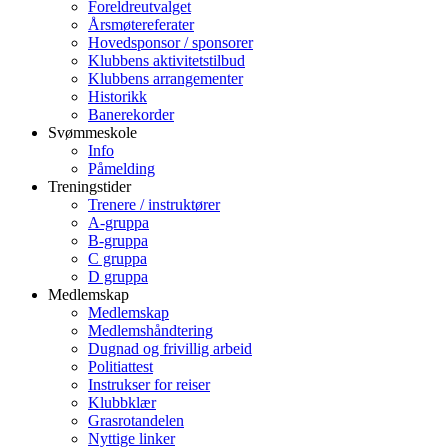
Foreldreutvalget
Årsmøtereferater
Hovedsponsor / sponsorer
Klubbens aktivitetstilbud
Klubbens arrangementer
Historikk
Banerekorder
Svømmeskole
Info
Påmelding
Treningstider
Trenere / instruktører
A-gruppa
B-gruppa
C gruppa
D gruppa
Medlemskap
Medlemskap
Medlemshåndtering
Dugnad og frivillig arbeid
Politiattest
Instrukser for reiser
Klubbklær
Grasrotandelen
Nyttige linker