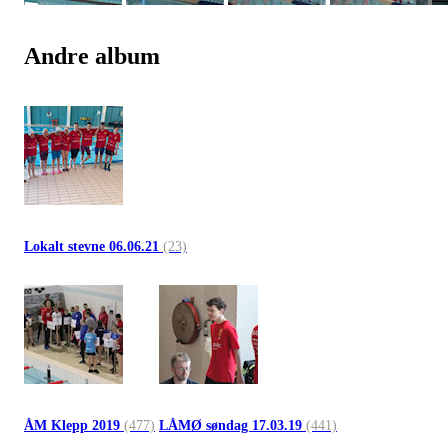
Andre album
Lokalt stevne 06.06.21
(23)
ÅM Klepp 2019
(477)
LÅMØ søndag 17.03.19
(441)