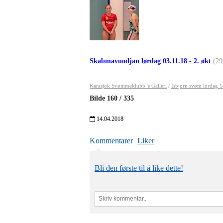
Skabmavuodjan lørdag 03.11.18 - 2. økt
(29
Karasjok Svømmeklubb 's Galleri
/
Isbjørn svøm lørdag 
Bilde
160
/
335
14.04.2018
Kommentarer
Liker
Bli den første til å like dette!