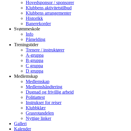
Hovedsponsor / sponsorer
Klubbens aktivitetstilbud
Klubbens arrangementer
Historikk
Banerekorder
Svømmeskole
Info
Påmelding
Treningstider
Trenere / instruktører
A-gruppa
B-gruppa
C gruppa
D gruppa
Medlemskap
Medlemskap
Medlemshåndtering
Dugnad og frivillig arbeid
Politiattest
Instrukser for reiser
Klubbklær
Grasrotandelen
Nyttige linker
Galleri
Kalender