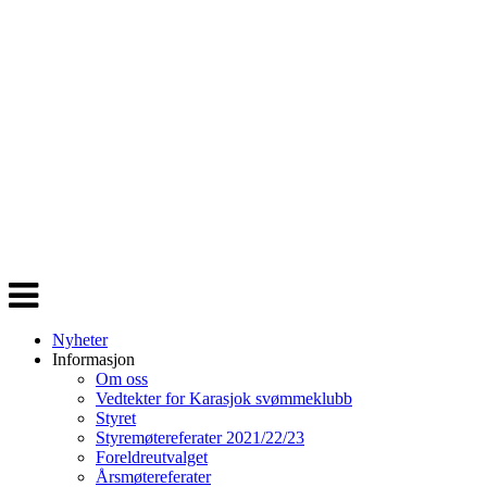
Veksle
navigasjon
Nyheter
Informasjon
Om oss
Vedtekter for Karasjok svømmeklubb
Styret
Styremøtereferater 2021/22/23
Foreldreutvalget
Årsmøtereferater