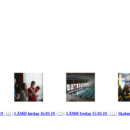
19
(441)
LÅMØ lørdag 16.03.19
(279)
LÅMØ fredag 15.03.19
(212)
Skabm