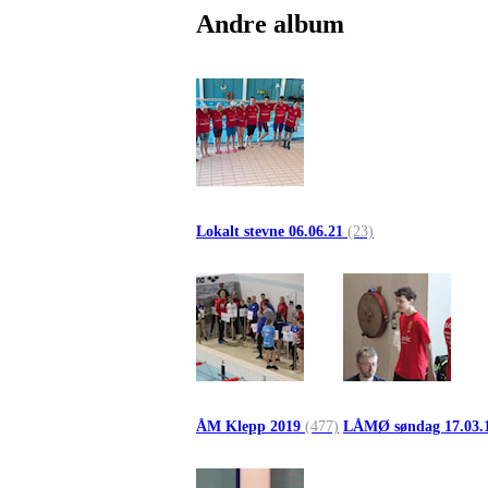
Andre album
Lokalt stevne 06.06.21
(23)
ÅM Klepp 2019
(477)
LÅMØ søndag 17.03.