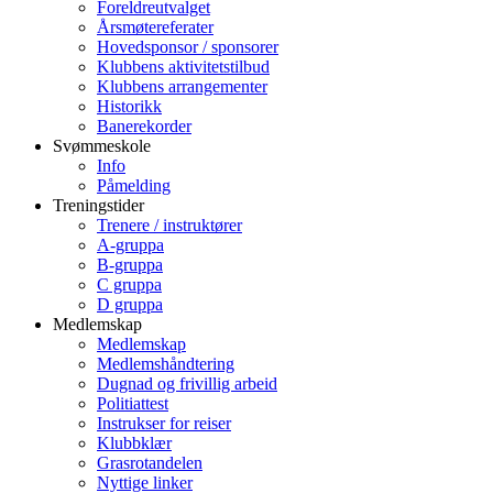
Foreldreutvalget
Årsmøtereferater
Hovedsponsor / sponsorer
Klubbens aktivitetstilbud
Klubbens arrangementer
Historikk
Banerekorder
Svømmeskole
Info
Påmelding
Treningstider
Trenere / instruktører
A-gruppa
B-gruppa
C gruppa
D gruppa
Medlemskap
Medlemskap
Medlemshåndtering
Dugnad og frivillig arbeid
Politiattest
Instrukser for reiser
Klubbklær
Grasrotandelen
Nyttige linker