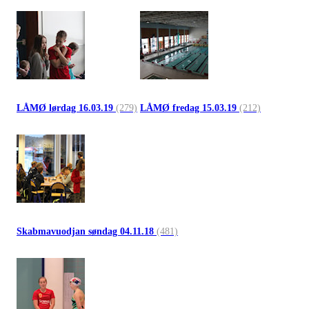
LÅMØ lørdag 16.03.19
(279)
LÅMØ fredag 15.03.19
(212)
Skabmavuodjan søndag 04.11.18
(481)