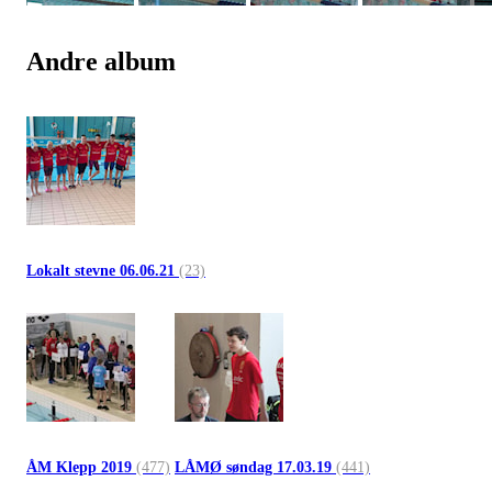
Andre album
Lokalt stevne 06.06.21
(23)
ÅM Klepp 2019
(477)
LÅMØ søndag 17.03.19
(441)