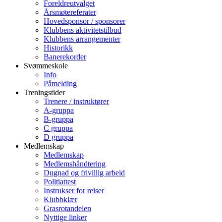
Foreldreutvalget
Årsmøtereferater
Hovedsponsor / sponsorer
Klubbens aktivitetstilbud
Klubbens arrangementer
Historikk
Banerekorder
Svømmeskole
Info
Påmelding
Treningstider
Trenere / instruktører
A-gruppa
B-gruppa
C gruppa
D gruppa
Medlemskap
Medlemskap
Medlemshåndtering
Dugnad og frivillig arbeid
Politiattest
Instrukser for reiser
Klubbklær
Grasrotandelen
Nyttige linker