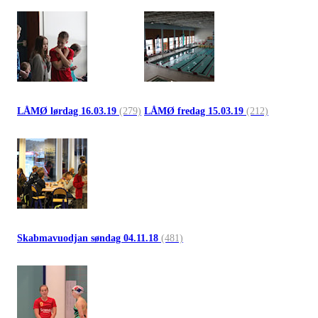
LÅMØ lørdag 16.03.19
(279)
LÅMØ fredag 15.03.19
(212)
Skabmavuodjan søndag 04.11.18
(481)