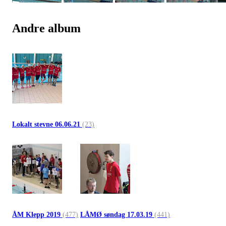
Andre album
Lokalt stevne 06.06.21
(23)
ÅM Klepp 2019
(477)
LÅMØ søndag 17.03.19
(441)