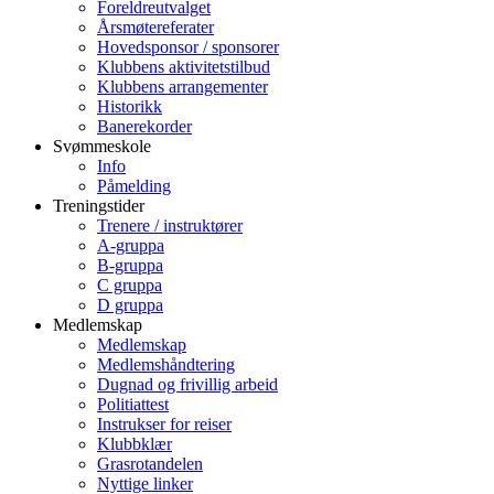
Foreldreutvalget
Årsmøtereferater
Hovedsponsor / sponsorer
Klubbens aktivitetstilbud
Klubbens arrangementer
Historikk
Banerekorder
Svømmeskole
Info
Påmelding
Treningstider
Trenere / instruktører
A-gruppa
B-gruppa
C gruppa
D gruppa
Medlemskap
Medlemskap
Medlemshåndtering
Dugnad og frivillig arbeid
Politiattest
Instrukser for reiser
Klubbklær
Grasrotandelen
Nyttige linker