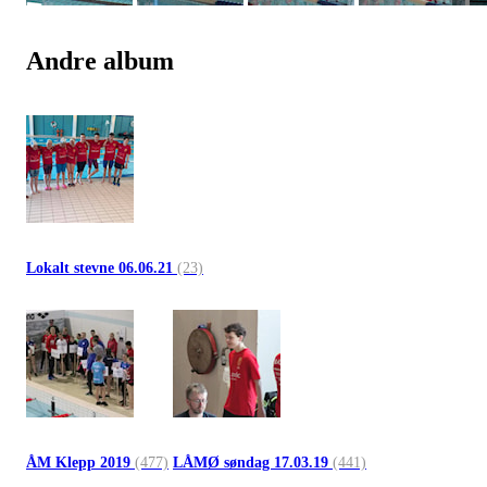
Andre album
Lokalt stevne 06.06.21
(23)
ÅM Klepp 2019
(477)
LÅMØ søndag 17.03.19
(441)