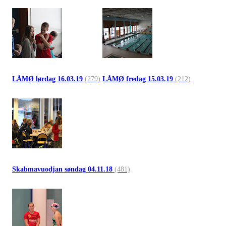
LÅMØ lørdag 16.03.19
(279)
LÅMØ fredag 15.03.19
(212)
Skabmavuodjan søndag 04.11.18
(481)