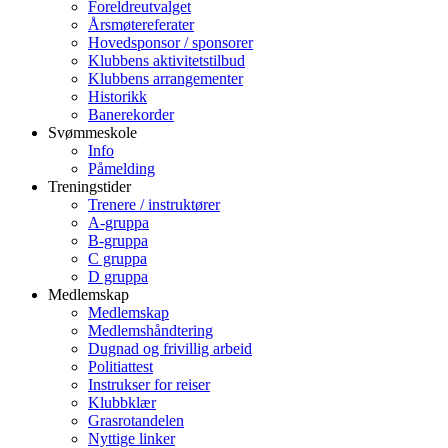
Foreldreutvalget
Årsmøtereferater
Hovedsponsor / sponsorer
Klubbens aktivitetstilbud
Klubbens arrangementer
Historikk
Banerekorder
Svømmeskole
Info
Påmelding
Treningstider
Trenere / instruktører
A-gruppa
B-gruppa
C gruppa
D gruppa
Medlemskap
Medlemskap
Medlemshåndtering
Dugnad og frivillig arbeid
Politiattest
Instrukser for reiser
Klubbklær
Grasrotandelen
Nyttige linker