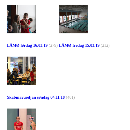
LÅMØ lørdag 16.03.19
(279)
LÅMØ fredag 15.03.19
(212)
Skabmavuodjan søndag 04.11.18
(481)