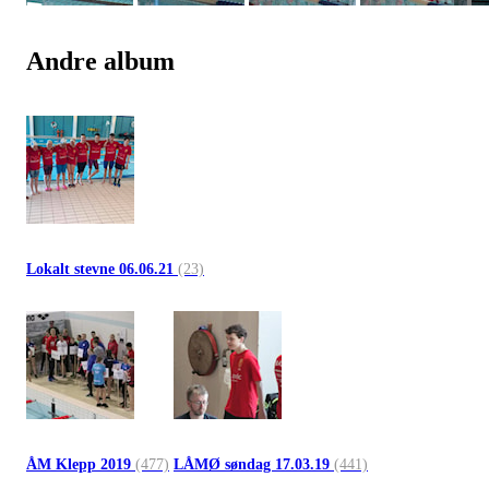
Andre album
Lokalt stevne 06.06.21
(23)
ÅM Klepp 2019
(477)
LÅMØ søndag 17.03.19
(441)