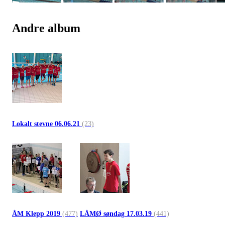
Andre album
Lokalt stevne 06.06.21
(23)
ÅM Klepp 2019
(477)
LÅMØ søndag 17.03.19
(441)