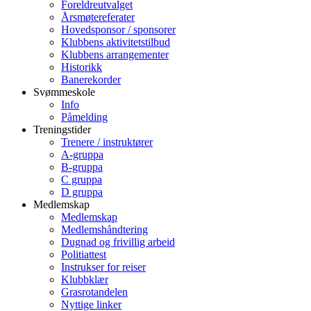
Foreldreutvalget
Årsmøtereferater
Hovedsponsor / sponsorer
Klubbens aktivitetstilbud
Klubbens arrangementer
Historikk
Banerekorder
Svømmeskole
Info
Påmelding
Treningstider
Trenere / instruktører
A-gruppa
B-gruppa
C gruppa
D gruppa
Medlemskap
Medlemskap
Medlemshåndtering
Dugnad og frivillig arbeid
Politiattest
Instrukser for reiser
Klubbklær
Grasrotandelen
Nyttige linker