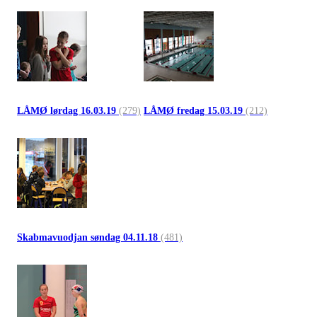
LÅMØ lørdag 16.03.19
(279)
LÅMØ fredag 15.03.19
(212)
Skabmavuodjan søndag 04.11.18
(481)