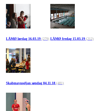
LÅMØ lørdag 16.03.19
(279)
LÅMØ fredag 15.03.19
(212)
Skabmavuodjan søndag 04.11.18
(481)