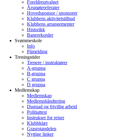
Foreldreutvalget
Årsmøtereferater
Hovedsponsor / sponsorer
Klubbens aktivitetstilbud
Klubbens arrangementer
Historikk
Banerekorder
Svømmeskole
Info
Påmelding
Treningstider
Trenere / instruktører
A-gruppa
B-gruppa
C gruppa
D gruppa
Medlemskap
Medlemskap
Medlemshåndtering
Dugnad og frivillig arbeid
Politiattest
Instrukser for reiser
Klubbklær
Grasrotandelen
Nyttige linker