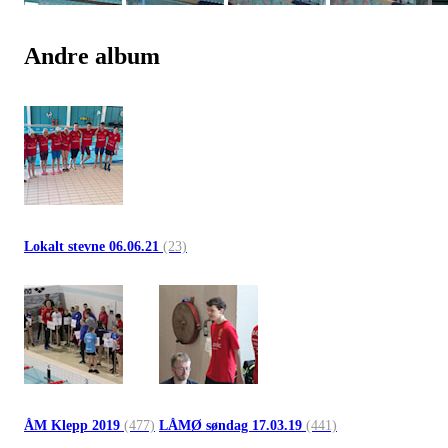
Andre album
Lokalt stevne 06.06.21
(23)
ÅM Klepp 2019
(477)
LÅMØ søndag 17.03.19
(441)