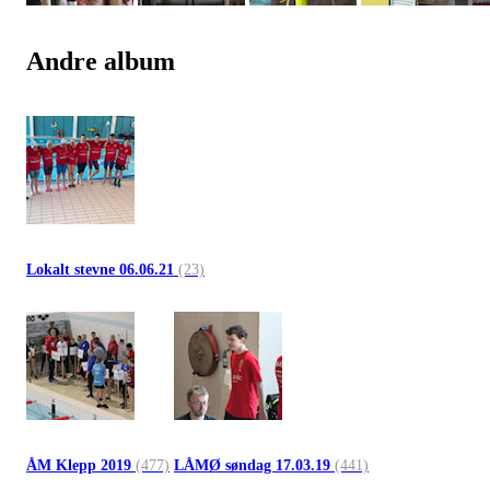
Andre album
Lokalt stevne 06.06.21
(23)
ÅM Klepp 2019
(477)
LÅMØ søndag 17.03.19
(441)