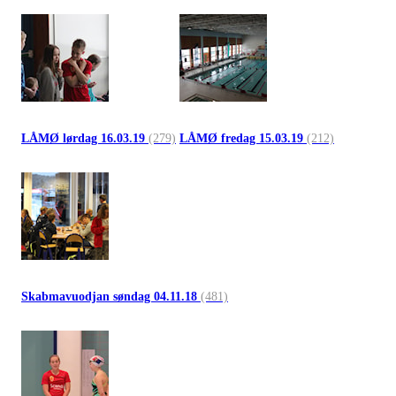
LÅMØ lørdag 16.03.19
(279)
LÅMØ fredag 15.03.19
(212)
Skabmavuodjan søndag 04.11.18
(481)