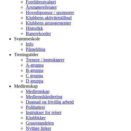
Foreldreutvalget
Årsmøtereferater
Hovedsponsor / sponsorer
Klubbens aktivitetstilbud
Klubbens arrangementer
Historikk
Banerekorder
Svømmeskole
Info
Påmelding
Treningstider
Trenere / instruktører
A-gruppa
B-gruppa
C gruppa
D gruppa
Medlemskap
Medlemskap
Medlemshåndtering
Dugnad og frivillig arbeid
Politiattest
Instrukser for reiser
Klubbklær
Grasrotandelen
Nyttige linker