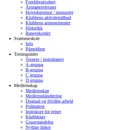
Foreldreutvalget
Årsmøtereferater
Hovedsponsor / sponsorer
Klubbens aktivitetstilbud
Klubbens arrangementer
Historikk
Banerekorder
Svømmeskole
Info
Påmelding
Treningstider
Trenere / instruktører
A-gruppa
B-gruppa
C gruppa
D gruppa
Medlemskap
Medlemskap
Medlemshåndtering
Dugnad og frivillig arbeid
Politiattest
Instrukser for reiser
Klubbklær
Grasrotandelen
Nyttige linker