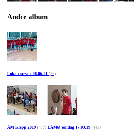
Andre album
Lokalt stevne 06.06.21
(23)
ÅM Klepp 2019
(477)
LÅMØ søndag 17.03.19
(441)