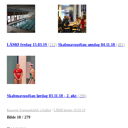
LÅMØ fredag 15.03.19
(212)
Skabmavuodjan søndag 04.11.18
(481)
Skabmavuodjan lørdag 03.11.18 - 2. økt
(296)
Karasjok Svømmeklubb 's Galleri
/
LÅMØ lørdag 16.03.19
Bilde
10
/
279