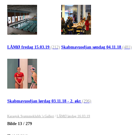
LÅMØ fredag 15.03.19
(212)
Skabmavuodjan søndag 04.11.18
(481)
Skabmavuodjan lørdag 03.11.18 - 2. økt
(296)
Karasjok Svømmeklubb 's Galleri
/
LÅMØ lørdag 16.03.19
Bilde
13
/
279