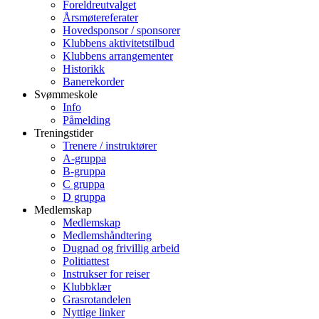
Foreldreutvalget
Årsmøtereferater
Hovedsponsor / sponsorer
Klubbens aktivitetstilbud
Klubbens arrangementer
Historikk
Banerekorder
Svømmeskole
Info
Påmelding
Treningstider
Trenere / instruktører
A-gruppa
B-gruppa
C gruppa
D gruppa
Medlemskap
Medlemskap
Medlemshåndtering
Dugnad og frivillig arbeid
Politiattest
Instrukser for reiser
Klubbklær
Grasrotandelen
Nyttige linker