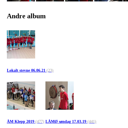
Andre album
Lokalt stevne 06.06.21
(23)
ÅM Klepp 2019
(477)
LÅMØ søndag 17.03.19
(441)