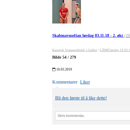
Skabmavuodjan lørdag 03.11.18 - 2. økt
(29
Karasjok Svømmeklubb 's Galleri
/
LÅMØ lørdag 16.03.
Bilde
54
/
279
16.03.2019
Kommentarer
Liker
Bli den første til å like dette!