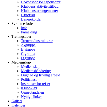
Hovedsponsor / sponsorer
Klubbens aktivitetstilbud
Klubbens arrangementer
Historikk
Banerekorder
Svømmeskole
Info
Påmelding
Treningstider
Trenere / instruktører
A-gruppa
B-gruppa
C gruppa
D gruppa
Medlemskap
Medlemskap
Medlemshåndtering
Dugnad og frivillig arbeid
Politiattest
Instrukser for reiser
Klubbklær
Grasrotandelen
Nyttige linker
Galleri
Kalender