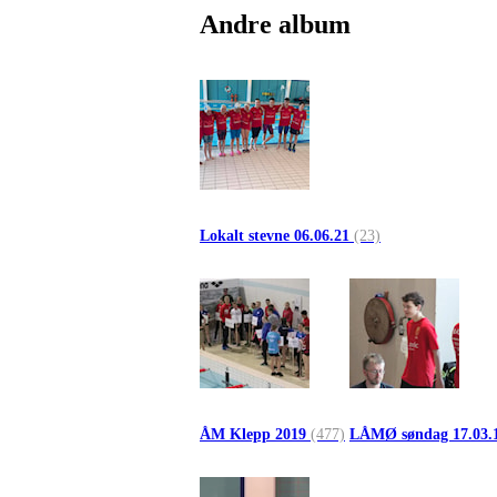
Andre album
Lokalt stevne 06.06.21
(23)
ÅM Klepp 2019
(477)
LÅMØ søndag 17.03.