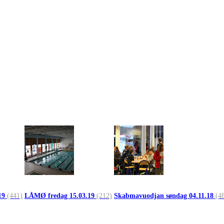
19
(441)
LÅMØ fredag 15.03.19
(212)
Skabmavuodjan søndag 04.11.18
(4