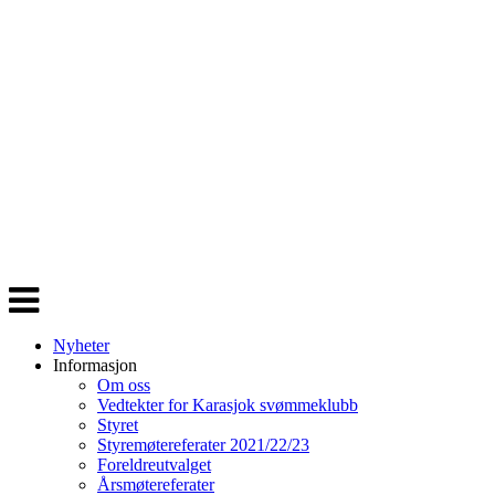
Veksle
navigasjon
Nyheter
Informasjon
Om oss
Vedtekter for Karasjok svømmeklubb
Styret
Styremøtereferater 2021/22/23
Foreldreutvalget
Årsmøtereferater