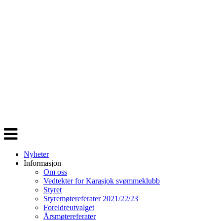
Veksle
navigasjon
Nyheter
Informasjon
Om oss
Vedtekter for Karasjok svømmeklubb
Styret
Styremøtereferater 2021/22/23
Foreldreutvalget
Årsmøtereferater