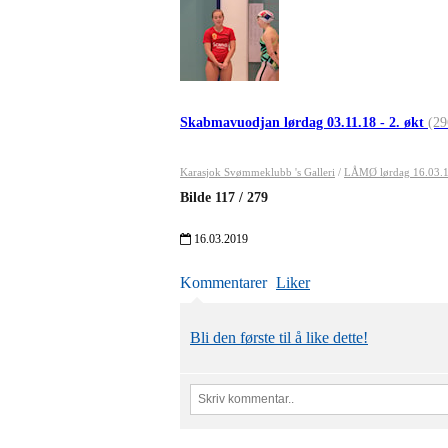
Skabmavuodjan lørdag 03.11.18 - 2. økt
(29
Karasjok Svømmeklubb 's Galleri
/
LÅMØ lørdag 16.03.
Bilde
117
/
279
16.03.2019
Kommentarer
Liker
Bli den første til å like dette!