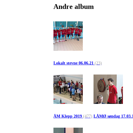
Andre album
Lokalt stevne 06.06.21
(23)
ÅM Klepp 2019
(477)
LÅMØ søndag 17.03.