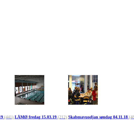
19
(441)
LÅMØ fredag 15.03.19
(212)
Skabmavuodjan søndag 04.11.18
(4