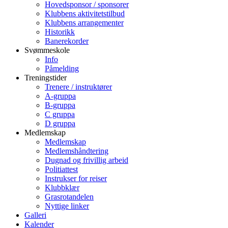
Hovedsponsor / sponsorer
Klubbens aktivitetstilbud
Klubbens arrangementer
Historikk
Banerekorder
Svømmeskole
Info
Påmelding
Treningstider
Trenere / instruktører
A-gruppa
B-gruppa
C gruppa
D gruppa
Medlemskap
Medlemskap
Medlemshåndtering
Dugnad og frivillig arbeid
Politiattest
Instrukser for reiser
Klubbklær
Grasrotandelen
Nyttige linker
Galleri
Kalender