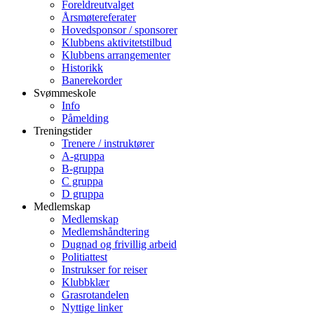
Foreldreutvalget
Årsmøtereferater
Hovedsponsor / sponsorer
Klubbens aktivitetstilbud
Klubbens arrangementer
Historikk
Banerekorder
Svømmeskole
Info
Påmelding
Treningstider
Trenere / instruktører
A-gruppa
B-gruppa
C gruppa
D gruppa
Medlemskap
Medlemskap
Medlemshåndtering
Dugnad og frivillig arbeid
Politiattest
Instrukser for reiser
Klubbklær
Grasrotandelen
Nyttige linker