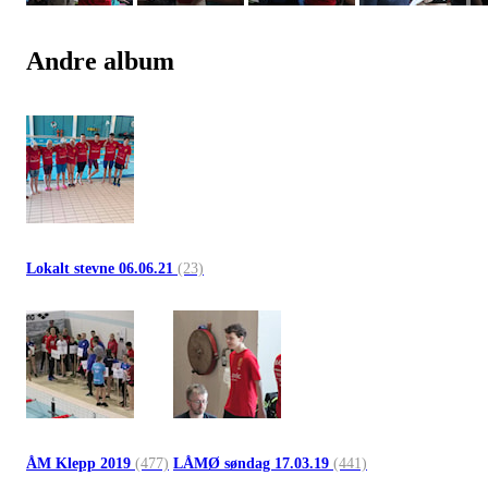
Andre album
Lokalt stevne 06.06.21
(23)
ÅM Klepp 2019
(477)
LÅMØ søndag 17.03.19
(441)