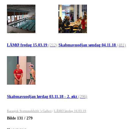
LÅMØ fredag 15.03.19
(212)
Skabmavuodjan søndag 04.11.18
(481)
Skabmavuodjan lørdag 03.11.18 - 2. økt
(296)
Karasjok Svømmeklubb 's Galleri
/
LÅMØ lørdag 16.03.19
Bilde
131
/
279