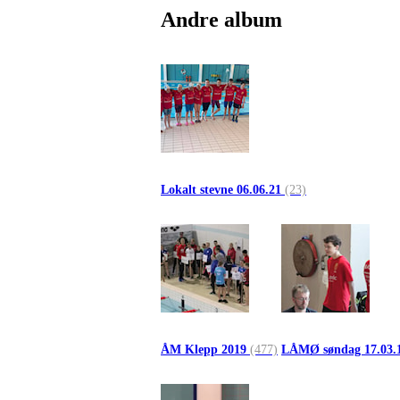
Andre album
Lokalt stevne 06.06.21
(23)
ÅM Klepp 2019
(477)
LÅMØ søndag 17.03.