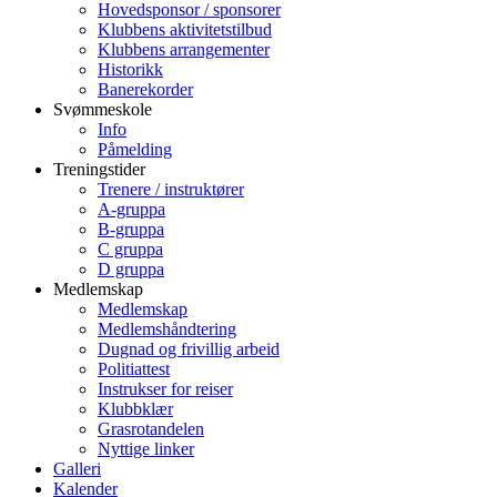
Hovedsponsor / sponsorer
Klubbens aktivitetstilbud
Klubbens arrangementer
Historikk
Banerekorder
Svømmeskole
Info
Påmelding
Treningstider
Trenere / instruktører
A-gruppa
B-gruppa
C gruppa
D gruppa
Medlemskap
Medlemskap
Medlemshåndtering
Dugnad og frivillig arbeid
Politiattest
Instrukser for reiser
Klubbklær
Grasrotandelen
Nyttige linker
Galleri
Kalender