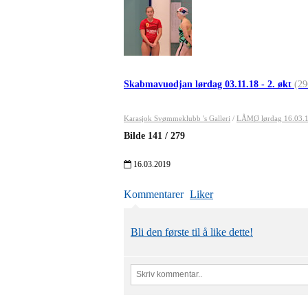
Skabmavuodjan lørdag 03.11.18 - 2. økt
(29
Karasjok Svømmeklubb 's Galleri
/
LÅMØ lørdag 16.03.
Bilde
141
/
279
16.03.2019
Kommentarer
Liker
Bli den første til å like dette!