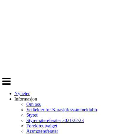
Veksle
navigasjon
Nyheter
Informasjon
Om oss
Vedtekter for Karasjok svømmeklubb
Styret
Styremøtereferater 2021/22/23
Foreldreutvalget
Årsmøtereferater