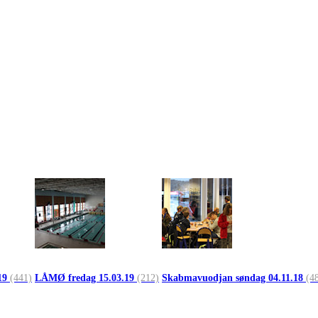
19
(441)
LÅMØ fredag 15.03.19
(212)
Skabmavuodjan søndag 04.11.18
(4