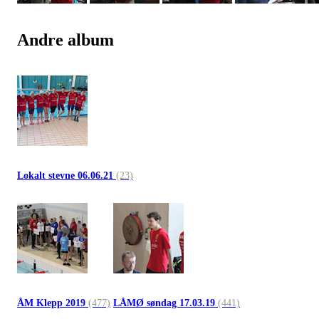
Andre album
Lokalt stevne 06.06.21
(23)
ÅM Klepp 2019
(477)
LÅMØ søndag 17.03.19
(441)