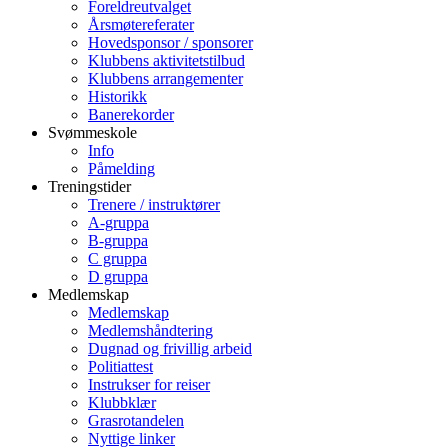
Foreldreutvalget
Årsmøtereferater
Hovedsponsor / sponsorer
Klubbens aktivitetstilbud
Klubbens arrangementer
Historikk
Banerekorder
Svømmeskole
Info
Påmelding
Treningstider
Trenere / instruktører
A-gruppa
B-gruppa
C gruppa
D gruppa
Medlemskap
Medlemskap
Medlemshåndtering
Dugnad og frivillig arbeid
Politiattest
Instrukser for reiser
Klubbklær
Grasrotandelen
Nyttige linker