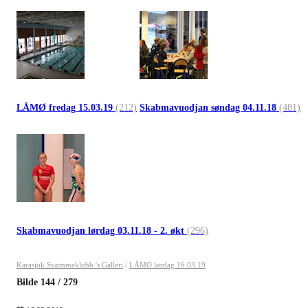
LÅMØ fredag 15.03.19
(212)
Skabmavuodjan søndag 04.11.18
(481)
Skabmavuodjan lørdag 03.11.18 - 2. økt
(296)
Karasjok Svømmeklubb 's Galleri
/
LÅMØ lørdag 16.03.19
Bilde
144
/
279