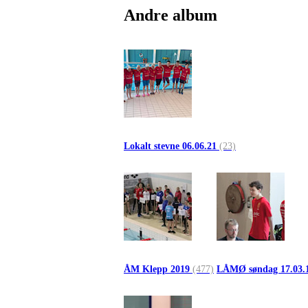
Andre album
Lokalt stevne 06.06.21
(23)
ÅM Klepp 2019
(477)
LÅMØ søndag 17.03.