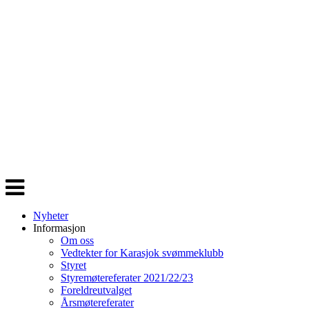
Veksle
navigasjon
Nyheter
Informasjon
Om oss
Vedtekter for Karasjok svømmeklubb
Styret
Styremøtereferater 2021/22/23
Foreldreutvalget
Årsmøtereferater