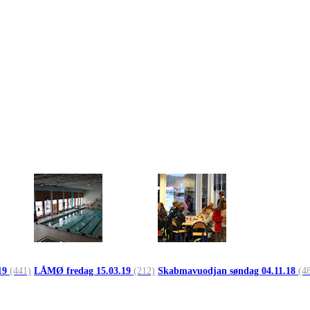
19
(441)
LÅMØ fredag 15.03.19
(212)
Skabmavuodjan søndag 04.11.18
(4