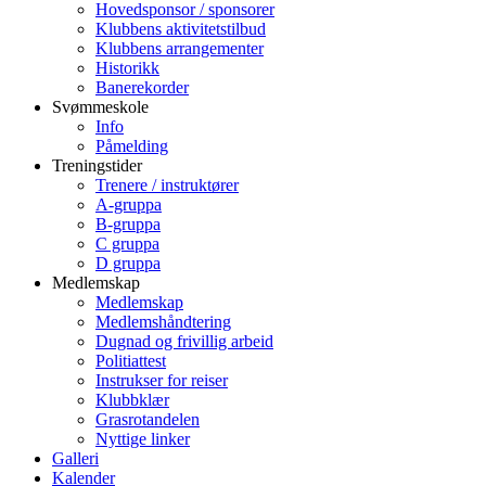
Hovedsponsor / sponsorer
Klubbens aktivitetstilbud
Klubbens arrangementer
Historikk
Banerekorder
Svømmeskole
Info
Påmelding
Treningstider
Trenere / instruktører
A-gruppa
B-gruppa
C gruppa
D gruppa
Medlemskap
Medlemskap
Medlemshåndtering
Dugnad og frivillig arbeid
Politiattest
Instrukser for reiser
Klubbklær
Grasrotandelen
Nyttige linker
Galleri
Kalender