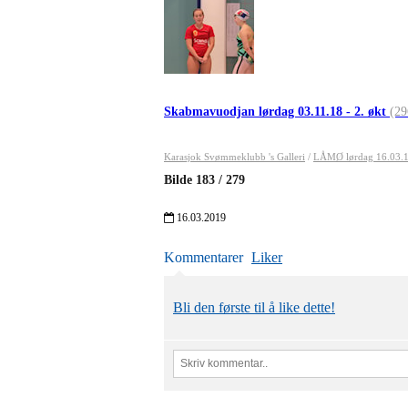
Skabmavuodjan lørdag 03.11.18 - 2. økt
(29
Karasjok Svømmeklubb 's Galleri
/
LÅMØ lørdag 16.03.
Bilde
183
/
279
16.03.2019
Kommentarer
Liker
Bli den første til å like dette!