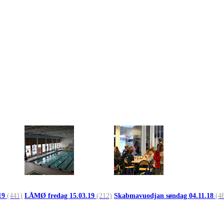
19
(441)
LÅMØ fredag 15.03.19
(212)
Skabmavuodjan søndag 04.11.18
(4