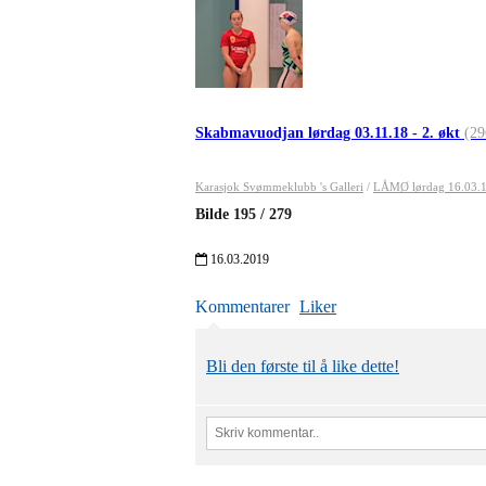
Skabmavuodjan lørdag 03.11.18 - 2. økt
(29
Karasjok Svømmeklubb 's Galleri
/
LÅMØ lørdag 16.03.
Bilde
195
/
279
16.03.2019
Kommentarer
Liker
Bli den første til å like dette!