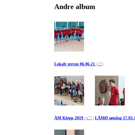
Andre album
Lokalt stevne 06.06.21
(23)
ÅM Klepp 2019
(477)
LÅMØ søndag 17.03.