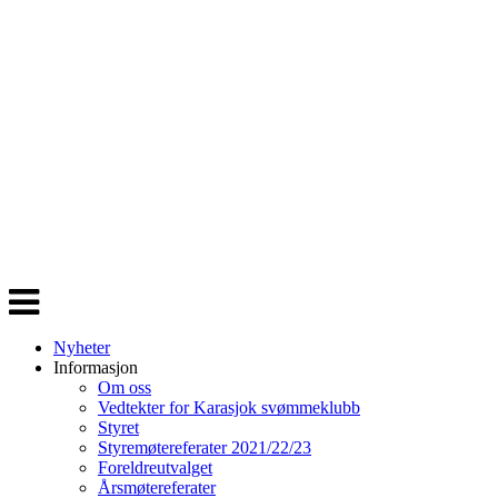
Veksle
navigasjon
Nyheter
Informasjon
Om oss
Vedtekter for Karasjok svømmeklubb
Styret
Styremøtereferater 2021/22/23
Foreldreutvalget
Årsmøtereferater