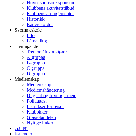
Hovedsponsor / sponsorer
Klubbens aktivitetstilbud
Klubbens arrangementer
Historikk
Banerekorder
Svømmeskole
Info
Påmelding
Treningstider
Trenere / instruktører
A-gruppa
B-gruppa
C gruppa
D gruppa
Medlemskap
Medlemskap
Medlemshåndtering
Dugnad og frivillig arbeid
Politiattest
Instrukser for reiser
Klubbklær
Grasrotandelen
Nyttige linker
Galleri
Kalender