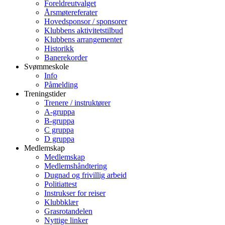
Foreldreutvalget
Årsmøtereferater
Hovedsponsor / sponsorer
Klubbens aktivitetstilbud
Klubbens arrangementer
Historikk
Banerekorder
Svømmeskole
Info
Påmelding
Treningstider
Trenere / instruktører
A-gruppa
B-gruppa
C gruppa
D gruppa
Medlemskap
Medlemskap
Medlemshåndtering
Dugnad og frivillig arbeid
Politiattest
Instrukser for reiser
Klubbklær
Grasrotandelen
Nyttige linker