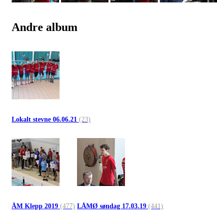
Andre album
Lokalt stevne 06.06.21
(23)
ÅM Klepp 2019
(477)
LÅMØ søndag 17.03.19
(441)