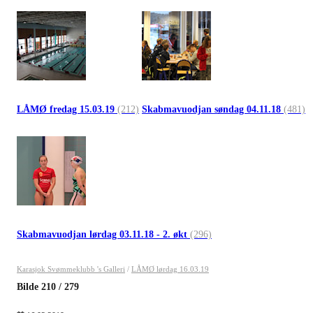
LÅMØ fredag 15.03.19
(212)
Skabmavuodjan søndag 04.11.18
(481)
Skabmavuodjan lørdag 03.11.18 - 2. økt
(296)
Karasjok Svømmeklubb 's Galleri
/
LÅMØ lørdag 16.03.19
Bilde
210
/
279