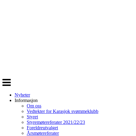
Veksle
navigasjon
Nyheter
Informasjon
Om oss
Vedtekter for Karasjok svømmeklubb
Styret
Styremøtereferater 2021/22/23
Foreldreutvalget
Årsmøtereferater