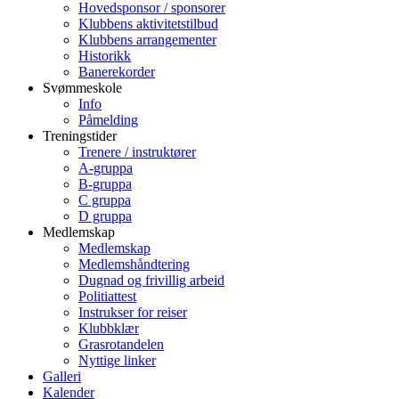
Hovedsponsor / sponsorer
Klubbens aktivitetstilbud
Klubbens arrangementer
Historikk
Banerekorder
Svømmeskole
Info
Påmelding
Treningstider
Trenere / instruktører
A-gruppa
B-gruppa
C gruppa
D gruppa
Medlemskap
Medlemskap
Medlemshåndtering
Dugnad og frivillig arbeid
Politiattest
Instrukser for reiser
Klubbklær
Grasrotandelen
Nyttige linker
Galleri
Kalender