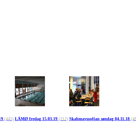
19
(441)
LÅMØ fredag 15.03.19
(212)
Skabmavuodjan søndag 04.11.18
(4