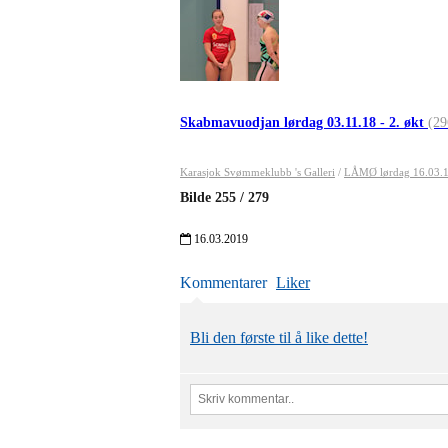
Skabmavuodjan lørdag 03.11.18 - 2. økt
(29
Karasjok Svømmeklubb 's Galleri
/
LÅMØ lørdag 16.03.
Bilde
255
/
279
16.03.2019
Kommentarer
Liker
Bli den første til å like dette!