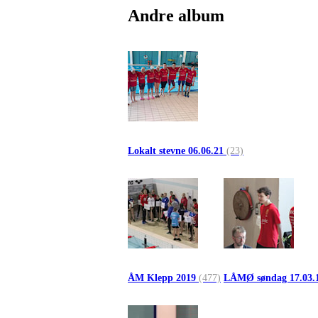
Andre album
Lokalt stevne 06.06.21
(23)
ÅM Klepp 2019
(477)
LÅMØ søndag 17.03.