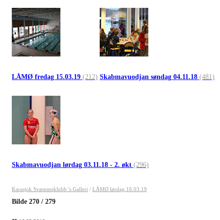
LÅMØ fredag 15.03.19
(212)
Skabmavuodjan søndag 04.11.18
(481)
Skabmavuodjan lørdag 03.11.18 - 2. økt
(296)
Karasjok Svømmeklubb 's Galleri
/
LÅMØ lørdag 16.03.19
Bilde
270
/
279