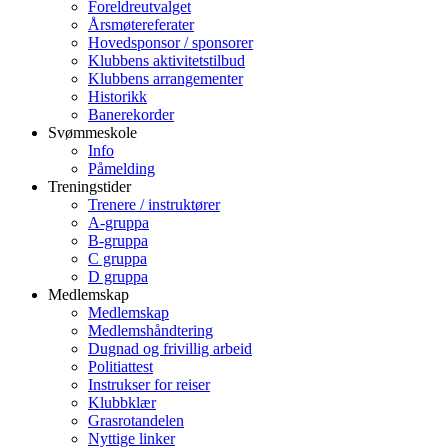
Foreldreutvalget
Årsmøtereferater
Hovedsponsor / sponsorer
Klubbens aktivitetstilbud
Klubbens arrangementer
Historikk
Banerekorder
Svømmeskole
Info
Påmelding
Treningstider
Trenere / instruktører
A-gruppa
B-gruppa
C gruppa
D gruppa
Medlemskap
Medlemskap
Medlemshåndtering
Dugnad og frivillig arbeid
Politiattest
Instrukser for reiser
Klubbklær
Grasrotandelen
Nyttige linker