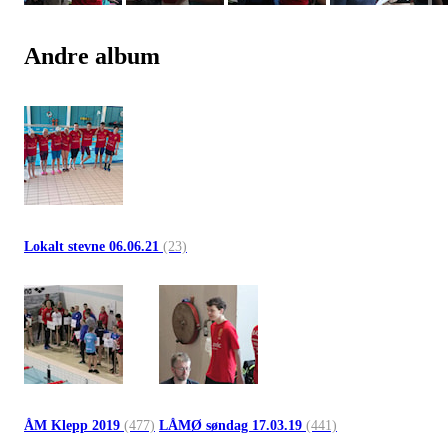
Andre album
Lokalt stevne 06.06.21
(23)
ÅM Klepp 2019
(477)
LÅMØ søndag 17.03.19
(441)