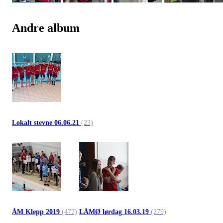
Andre album
Lokalt stevne 06.06.21
(23)
ÅM Klepp 2019
(477)
LÅMØ lørdag 16.03.19
(279)