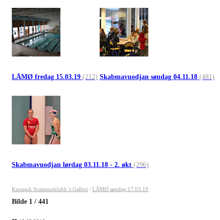
LÅMØ fredag 15.03.19
(212)
Skabmavuodjan søndag 04.11.18
(481)
Skabmavuodjan lørdag 03.11.18 - 2. økt
(296)
Karasjok Svømmeklubb 's Galleri
/
LÅMØ søndag 17.03.19
Bilde
1
/
441