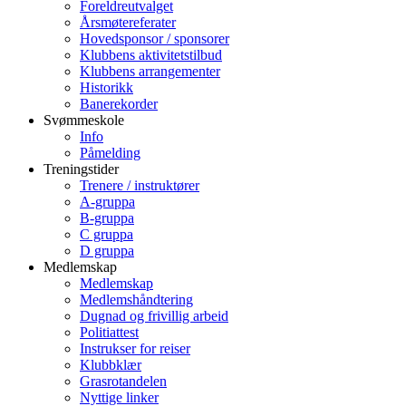
Foreldreutvalget
Årsmøtereferater
Hovedsponsor / sponsorer
Klubbens aktivitetstilbud
Klubbens arrangementer
Historikk
Banerekorder
Svømmeskole
Info
Påmelding
Treningstider
Trenere / instruktører
A-gruppa
B-gruppa
C gruppa
D gruppa
Medlemskap
Medlemskap
Medlemshåndtering
Dugnad og frivillig arbeid
Politiattest
Instrukser for reiser
Klubbklær
Grasrotandelen
Nyttige linker