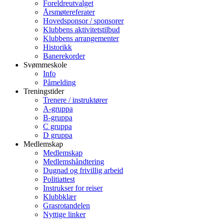
Foreldreutvalget
Årsmøtereferater
Hovedsponsor / sponsorer
Klubbens aktivitetstilbud
Klubbens arrangementer
Historikk
Banerekorder
Svømmeskole
Info
Påmelding
Treningstider
Trenere / instruktører
A-gruppa
B-gruppa
C gruppa
D gruppa
Medlemskap
Medlemskap
Medlemshåndtering
Dugnad og frivillig arbeid
Politiattest
Instrukser for reiser
Klubbklær
Grasrotandelen
Nyttige linker