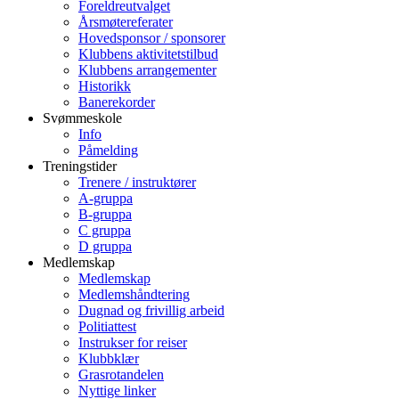
Foreldreutvalget
Årsmøtereferater
Hovedsponsor / sponsorer
Klubbens aktivitetstilbud
Klubbens arrangementer
Historikk
Banerekorder
Svømmeskole
Info
Påmelding
Treningstider
Trenere / instruktører
A-gruppa
B-gruppa
C gruppa
D gruppa
Medlemskap
Medlemskap
Medlemshåndtering
Dugnad og frivillig arbeid
Politiattest
Instrukser for reiser
Klubbklær
Grasrotandelen
Nyttige linker