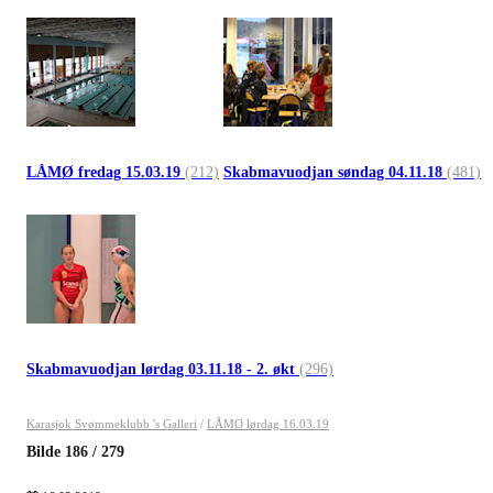
LÅMØ fredag 15.03.19
(212)
Skabmavuodjan søndag 04.11.18
(481)
Skabmavuodjan lørdag 03.11.18 - 2. økt
(296)
Karasjok Svømmeklubb 's Galleri
/
LÅMØ lørdag 16.03.19
Bilde
186
/
279