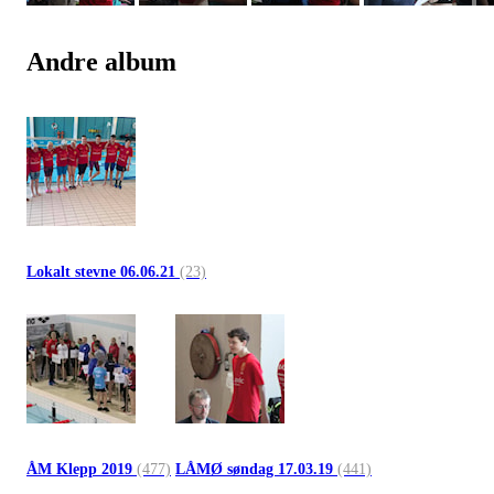
Andre album
Lokalt stevne 06.06.21
(23)
ÅM Klepp 2019
(477)
LÅMØ søndag 17.03.19
(441)