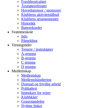
Foreldreutvalget
Årsmøtereferater
Hovedsponsor / sponsorer
Klubbens aktivitetstilbud
Klubbens arrangementer
Historikk
Banerekorder
Svømmeskole
Info
Påmelding
Treningstider
Trenere / instruktører
A-gruppa
B-gruppa
C gruppa
D gruppa
Medlemskap
Medlemskap
Medlemshåndtering
Dugnad og frivillig arbeid
Politiattest
Instrukser for reiser
Klubbklær
Grasrotandelen
Nyttige linker