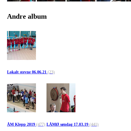
Andre album
Lokalt stevne 06.06.21
(23)
ÅM Klepp 2019
(477)
LÅMØ søndag 17.03.19
(441)