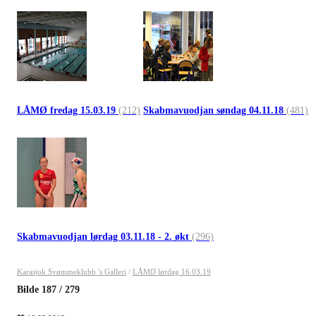
LÅMØ fredag 15.03.19
(212)
Skabmavuodjan søndag 04.11.18
(481)
Skabmavuodjan lørdag 03.11.18 - 2. økt
(296)
Karasjok Svømmeklubb 's Galleri
/
LÅMØ lørdag 16.03.19
Bilde
187
/
279